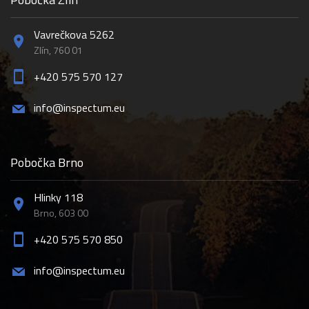
Vavrečkova 5262
Zlín, 760 01
+420 575 570 127
info@inspectum.eu
Pobočka Brno
Hlinky 118
Brno, 603 00
+420 575 570 850
info@inspectum.eu