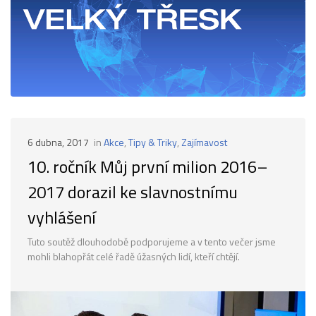
6 dubna, 2017
in
Akce
,
Tipy & Triky
,
Zajímavost
10. ročník Můj první milion 2016–
2017 dorazil ke slavnostnímu
vyhlášení
Tuto soutěž dlouhodobě podporujeme a v tento večer jsme
mohli blahopřát celé řadě úžasných lidí, kteří chtějí.