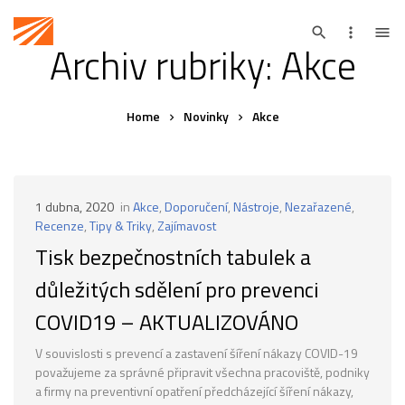
Archiv rubriky: Akce
Home
Novinky
Akce
1 dubna, 2020
in
Akce
,
Doporučení
,
Nástroje
,
Nezařazené
,
Recenze
,
Tipy & Triky
,
Zajímavost
Tisk bezpečnostních tabulek a
důležitých sdělení pro prevenci
COVID19 – AKTUALIZOVÁNO
V souvislosti s prevencí a zastavení šíření nákazy COVID-19
považujeme za správné připravit všechna pracoviště, podniky
a firmy na preventivní opatření předcházející šíření nákazy,