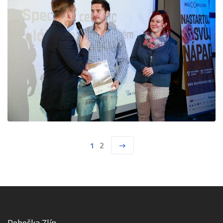
1
2
Pobočka Zlín