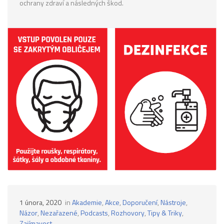
ochrany zdraví a následných škod.
1 února, 2020
in
Akademie
,
Akce
,
Doporučení
,
Nástroje
,
Názor
,
Nezařazené
,
Podcasts
,
Rozhovory
,
Tipy & Triky
,
Zajímavost