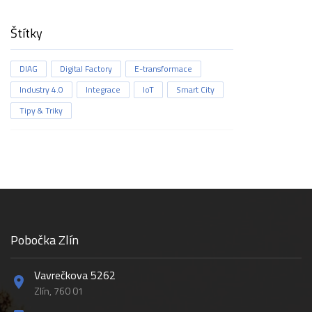
Štítky
DIAG
Digital Factory
E-transformace
Industry 4.0
Integrace
IoT
Smart City
Tipy & Triky
Pobočka Zlín
Vavrečkova 5262
Zlín, 760 01