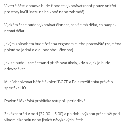
V které části domova bude činnost vykonávat (např pouze vnitřní
prostory kvůli úrazu na balkoně nebo zahradě)
V jakém čase bude vykonávat činnost, co vše má dělat, co naopak
nesmí dělat
Jakým způsobem bude řešena ergonomie jeho pracoviště (zejména
pokud se jedná o dlouhodobou činnost)
Jak se budou zaměstnanci přidělovat úkoly, kdy a v jak je bude
odevzdávat
Musí absolvovat běžné školení BOZP a Po s rozšířením právě o
specifika HO
Povinná lékařská prohlídka vstupní i periodická
Zakázat práci v noci (22:00 – 6:00) a po dobu výkonu práce být pod
vlivem alkoholu nebo jiných návykových látek