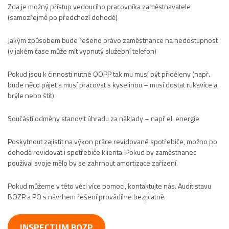
Zda je možný přístup vedoucího pracovníka zaměstnavatele
(samozřejmě po předchozí dohodě)
Jakým způsobem bude řešeno právo zaměstnance na nedostupnost
(v jakém čase může mít vypnutý služební telefon)
Pokud jsou k činnosti nutné OOPP tak mu musí být přiděleny (např.
bude něco pájet a musí pracovat s kyselinou – musí dostat rukavice a
brýle nebo štít)
Součástí odměny stanovit úhradu za náklady – např el. energie
Poskytnout zajistit na výkon práce revidované spotřebiče, možno po
dohodě revidovat i spotřebiče klienta. Pokud by zaměstnanec
používal svoje mělo by se zahrnout amortizace zařízení.
Pokud můžeme v této věci více pomoci, kontaktujte nás. Audit stavu
BOZP a PO s návrhem řešení provádíme bezplatně.
INSPECTUM BOZP