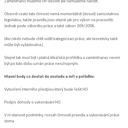
Zaměstnanci můžeme HP dovolit ale nemůžeme nařídit.
Obecně vzato tato činnost nemá momentálně (dosud) samostatnou
legislativu, takže pravidla jsou stejné jak pro výkon na pracovišti.
Jednak pode zákoníku práce a také zákon 309/2006.
(Asi nikdo nebude chtít vidět kategorizaci práce, ale teoreticky také
může být vyžadována.)
Stejně tak musí být i platná lékařská prohlídka a zaměstnanec nesmí
být po tuto dobu uznán práce neschopným.
Hlavní body co dostat do souladu a mít v pořádku:
Vytvoření interního předpisu který bude řešit HO
Podpis dohody o vykonávání HO
V ní stanovit podmínky, rozsah činností pravidla a vykonávání práce
doma